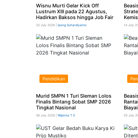
Wisnu Murti Gelar Kick Off
Beasi
Lustrum XIII pada 22 Agustus,
Strat
Hadirkan Baksos hingga Job Fair
Kemis
20 July 2026 |
Ipong Suhardiyanto
14 July 2
Pendidikan
Pen
Murid SMPN 1 Turi Sleman Lolos
Beasi
Finalis Bintang Sobat SMP 2026
Ranta
Tingkat Nasional
Biayai
06 July 2026 |
Wijatma T S
05 July 2