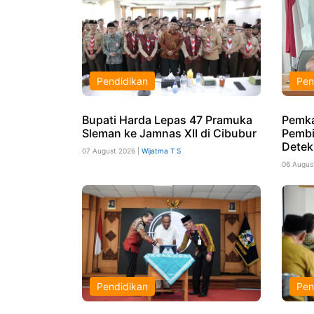
Pendidikan
Pen
Bupati Harda Lepas 47 Pramuka
Pemka
Sleman ke Jamnas XII di Cibubur
Pembi
Detek
07 August 2026 |
Wijatma T S
06 Augus
Pendidikan
Pen