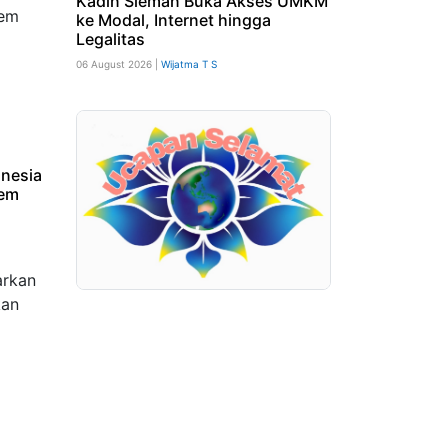
Kadin Sleman Buka Akses UMKM
ke Modal, Internet hingga
Legalitas
06 August 2026 |
Wijatma T S
onesia
tem