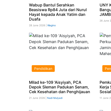
Wabup Bantul Serahkan
UNY K
Beasiswa Rp84 Juta dari Nurul
Bangu
Hayat kepada Anak Yatim dan
JAMBE
Duafa
26 June 
28 June 2026 |
Wagino
Pendidikan
Pen
Milad ke-109 'Aisyiyah, PCA
Pemka
Depok Sleman Padukan Senam,
Kerja
Cek Kesehatan dan Penghijauan
Sosia
21 June 2026 |
Nadi Mulyadi
11 June 