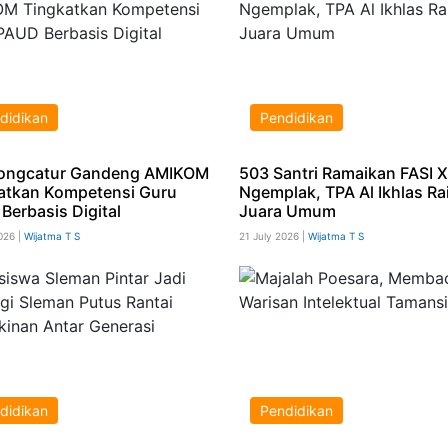
didikan
Pendidikan
ongcatur Gandeng AMIKOM
503 Santri Ramaikan FASI XI
atkan Kompetensi Guru
Ngemplak, TPA Al Ikhlas Ra
Berbasis Digital
Juara Umum
026 |
Wijatma T S
21 July 2026 |
Wijatma T S
didikan
Pendidikan