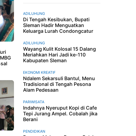
ADILUHUNG
Di Tengah Kesibukan, Bupati
Sleman Hadir Menguatkan
Keluarga Lurah Condongcatur
ADILUHUNG
Wayang Kulit Kolosal 15 Dalang
uri
Meriahkan Hari Jadi ke-110
i MBG
Kabupaten Sleman
sal
EKONOMI KREATIF
Ndalem Sekarsuli Bantul, Menu
Tradisional di Tengah Pesona
Alam Pedesaan
PARIWISATA
Indahnya Nyeruput Kopi di Cafe
Tepi Jurang Ampel. Cobalah jika
Berani
PENDIDIKAN