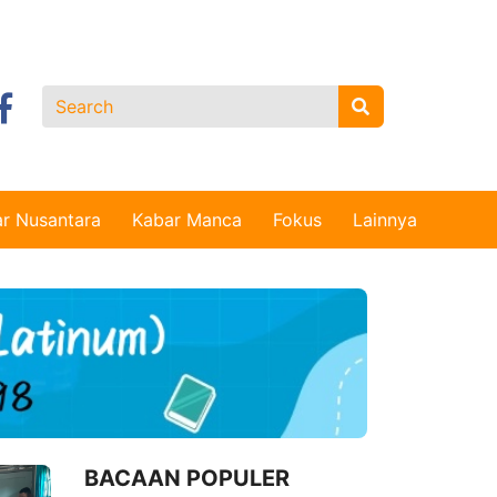
r Nusantara
Kabar Manca
Fokus
Lainnya
BACAAN POPULER