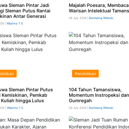
swa Sleman Pintar Jadi
Majalah Poesara, Membaca
egi Sleman Putus Rantai
Warisan Intelektual Taman
kinan Antar Generasi
08 July 2026 |
Bambang Widodo
026 |
Wijatma T S
didikan
Pendidikan
swa Sleman Pintar Putus
104 Tahun Tamansiswa,
i Kemiskinan, Pemkab
Momentum Instropeksi da
 Kuliah hingga Lulus
Gumregah
026 |
Wijatma T S
04 July 2026 |
Bambang Widodo