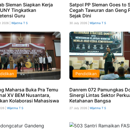
b Sleman Siapkan Kerja
Satpol PP Sleman Goes to 
UNY Tingkatkan
Cegah Tawuran dan Geng P
tensi Guru
Sejak Dini
t 2026 |
Wijatma T S
30 July 2026 |
Wijatma T S
didikan
Pendidikan
g Maharsa Buka Pra Temu
Danrem 072 Pamungkas D
nal XV BEM Nusantara,
Sinergi Lintas Sektor Perku
kan Kolaborasi Mahasiswa
Ketahanan Bangsa
026 |
Wijatma T S
27 July 2026 |
Wijatma T S