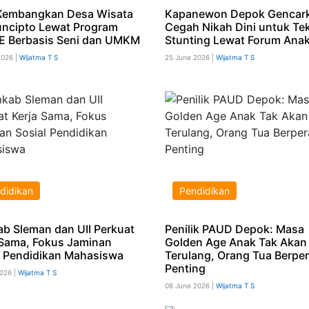
embangkan Desa Wisata
Kapanewon Depok Gencar
ncipto Lewat Program
Cegah Nikah Dini untuk Te
 Berbasis Seni dan UMKM
Stunting Lewat Forum Ana
2026 |
Wijatma T S
25 June 2026 |
Wijatma T S
didikan
Pendidikan
b Sleman dan UII Perkuat
Penilik PAUD Depok: Masa
 Sama, Fokus Jaminan
Golden Age Anak Tak Akan
l Pendidikan Mahasiswa
Terulang, Orang Tua Berpe
Penting
2026 |
Wijatma T S
08 June 2026 |
Wijatma T S