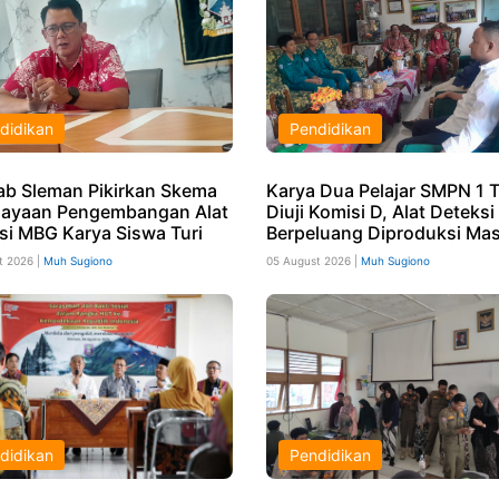
didikan
Pendidikan
b Sleman Pikirkan Skema
Karya Dua Pelajar SMPN 1 T
ayaan Pengembangan Alat
Diuji Komisi D, Alat Deteks
si MBG Karya Siswa Turi
Berpeluang Diproduksi Mas
t 2026 |
Muh Sugiono
05 August 2026 |
Muh Sugiono
didikan
Pendidikan