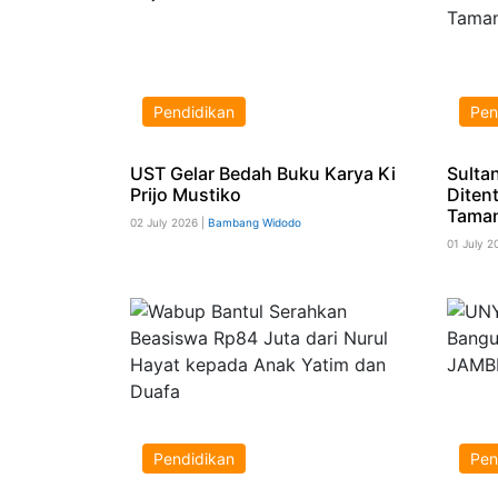
Pendidikan
Pen
UST Gelar Bedah Buku Karya Ki
Sulta
Prijo Mustiko
Diten
Taman
02 July 2026 |
Bambang Widodo
01 July 2
Pendidikan
Pen