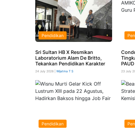
Pendidikan
Pen
Sri Sultan HB X Resmikan
Cond
Laboratorium Alam De Britto,
Tingk
Tekankan Pendidikan Karakter
PAUD 
24 July 2026 |
Wijatma T S
23 July 2
Pendidikan
Pen