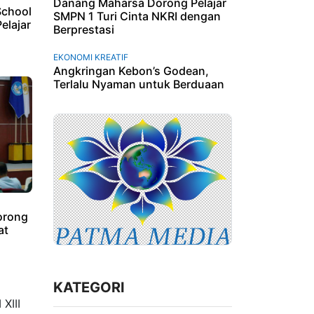
Danang Maharsa Dorong Pelajar
School
SMPN 1 Turi Cinta NKRI dengan
elajar
Berprestasi
EKONOMI KREATIF
Angkringan Kebon’s Godean,
Terlalu Nyaman untuk Berduaan
orong
at
KATEGORI