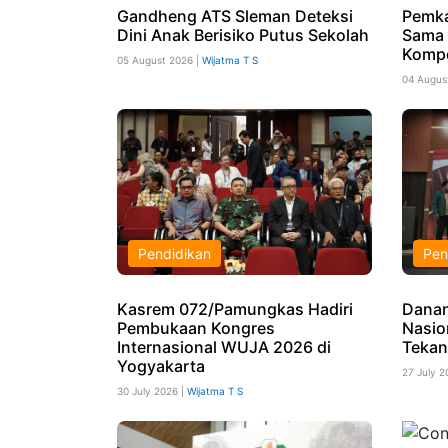
Gandheng ATS Sleman Deteksi
Pemka
Dini Anak Berisiko Putus Sekolah
Sama 
Kompe
05 August 2026 |
Wijatma T S
04 Augus
Pendidikan
Pen
Kasrem 072/Pamungkas Hadiri
Danan
Pembukaan Kongres
Nasio
Internasional WUJA 2026 di
Tekan
Yogyakarta
27 July 2
30 July 2026 |
Wijatma T S