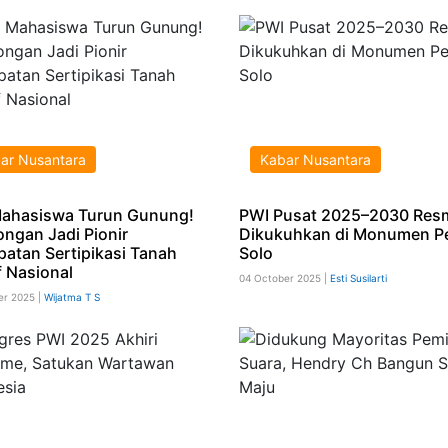
ar Nusantara
Kabar Nusantara
ahasiswa Turun Gunung!
PWI Pusat 2025–2030 Res
ongan Jadi Pionir
Dikukuhkan di Monumen P
patan Sertipikasi Tanah
Solo
 Nasional
04 October 2025 |
Esti Susilarti
er 2025 |
Wijatma T S