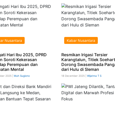
ar Nusantara
Kabar Nusantara
gati Hari Ibu 2025, DPRD
Resmikan Irigasi Tersier
n Soroti Kekerasan
Karangtalun, Titiek Soehar
dap Perempuan dan
Dorong Swasembada Pang
atan Mental
dari Hulu di Sleman
ber 2025 |
Muh Sugiono
18 December 2025 |
Wijatma T S