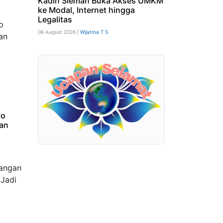
Kadin Sleman Buka Akses UMKM
ke Modal, Internet hingga
Legalitas
06 August 2026 |
Wijatma T S
to
an