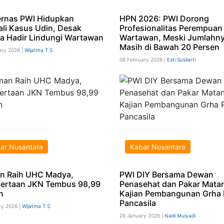
rnas PWI Hidupkan
HPN 2026: PWI Dorong
li Kasus Udin, Desak
Profesionalitas Perempuan
a Hadir Lindungi Wartawan
Wartawan, Meski Jumlahn
Masih di Bawah 20 Persen
ary 2026 |
Wijatma T S
08 February 2026 |
Esti Susilarti
ar Nusantara
Kabar Nusantara
n Raih UHC Madya,
PWI DIY Bersama Dewan
ertaan JKN Tembus 98,99
Penasehat dan Pakar Mata
n
Kajian Pembangunan Grha 
Pancasila
ry 2026 |
Wijatma T S
26 January 2026 |
Nadi Mulyadi