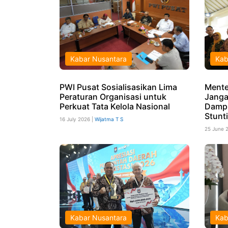
Kabar Nusantara
Kab
PWI Pusat Sosialisasikan Lima
Mente
Peraturan Organisasi untuk
Janga
Perkuat Tata Kelola Nasional
Dampi
Stunt
16 July 2026 |
Wijatma T S
25 June 
Kabar Nusantara
Kab