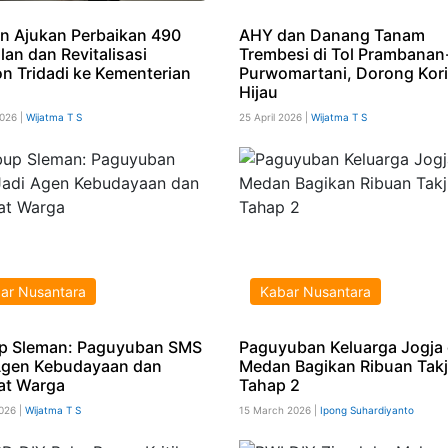
n Ajukan Perbaikan 490
AHY dan Danang Tanam
lan dan Revitalisasi
Trembesi di Tol Prambanan
on Tridadi ke Kementerian
Purwomartani, Dorong Kor
Hijau
2026 |
Wijatma T S
25 April 2026 |
Wijatma T S
ar Nusantara
Kabar Nusantara
 Sleman: Paguyuban SMS
Paguyuban Keluarga Jogja 
Agen Kebudayaan dan
Medan Bagikan Ribuan Takji
at Warga
Tahap 2
2026 |
Wijatma T S
15 March 2026 |
Ipong Suhardiyanto