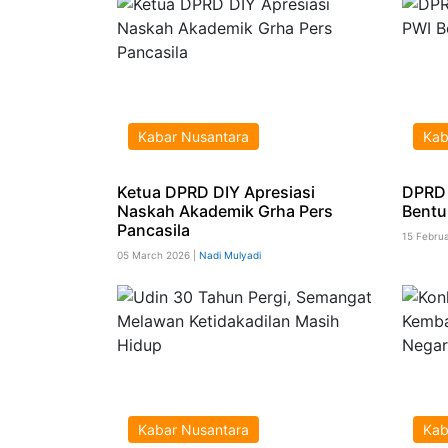
Kabar Nusantara
Kab
Ketua DPRD DIY Apresiasi
DPRD 
Naskah Akademik Grha Pers
Bentu
Pancasila
15 Febru
05 March 2026 |
Nadi Mulyadi
Kabar Nusantara
Kab