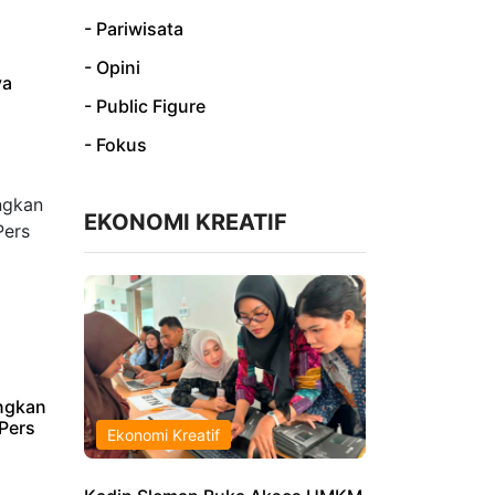
- Pariwisata
- Opini
ya
- Public Figure
- Fokus
EKONOMI KREATIF
ngkan
Pers
Ekonomi Kreatif