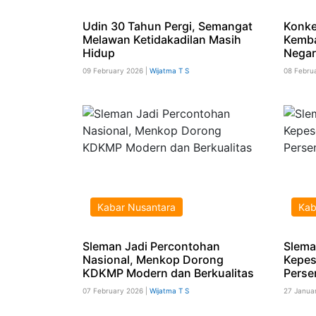
Udin 30 Tahun Pergi, Semangat
Konke
Melawan Ketidakadilan Masih
Kemba
Hidup
Negar
09 February 2026 |
Wijatma T S
08 Febru
Kabar Nusantara
Kab
Sleman Jadi Percontohan
Slema
Nasional, Menkop Dorong
Kepes
KDKMP Modern dan Berkualitas
Perse
07 February 2026 |
Wijatma T S
27 Janua