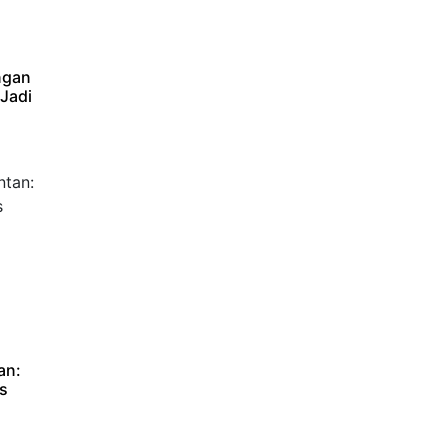
ngan
 Jadi
an:
s