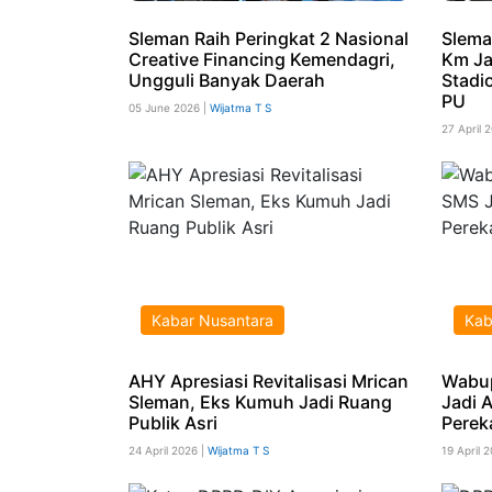
Sleman Raih Peringkat 2 Nasional
Slema
Creative Financing Kemendagri,
Km Ja
Ungguli Banyak Daerah
Stadi
PU
05 June 2026 |
Wijatma T S
27 April 
Kabar Nusantara
Kab
AHY Apresiasi Revitalisasi Mrican
Wabup
Sleman, Eks Kumuh Jadi Ruang
Jadi 
Publik Asri
Perek
24 April 2026 |
Wijatma T S
19 April 