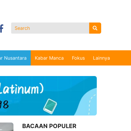
r Nusantara
Kabar Manca
Fokus
Lainnya
BACAAN POPULER