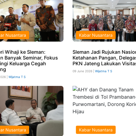
ar Nusantara
Kabar Nusantara
ri Wihaji ke Sleman:
Sleman Jadi Rujukan Nasio
n Banyak Seminar, Fokus
Ketahanan Pangan, Delega
ngi Keluarga Cegah
PKN Jateng Lakukan Visita
ing
09 June 2026 |
Wijatma T S
2026 |
Wijatma T S
ar Nusantara
Kabar Nusantara