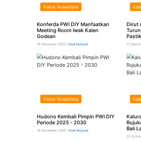
Kabar Nusantara
Kab
Konferda PWI DIY Manfaatkan
Dirut
Meeting Room Iwak Kalen
Turun
Godean
Pasti
18 December 2025 |
Nadi Mulyadi
17 Decem
Kabar Nusantara
Kab
Hudono Kembali Pimpin PWI DIY
Kalur
Periode 2025 - 2030
Rujuk
Bali 
18 November 2025 |
Nadi Mulyadi
22 Octob