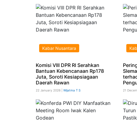
Kabar Nusantara
Kab
Komisi VIII DPR RI Serahkan
Perin
Bantuan Kebencanaan Rp178
Slema
Juta, Soroti Kesiapsiagaan
terha
Daerah Rawan
Pengu
22 January 2026 |
Wijatma T S
21 Decem