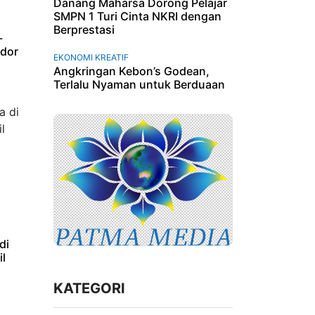
Danang Maharsa Dorong Pelajar
SMPN 1 Turi Cinta NKRI dengan
Berprestasi
-
idor
EKONOMI KREATIF
Angkringan Kebon’s Godean,
Terlalu Nyaman untuk Berduaan
di
l
KATEGORI