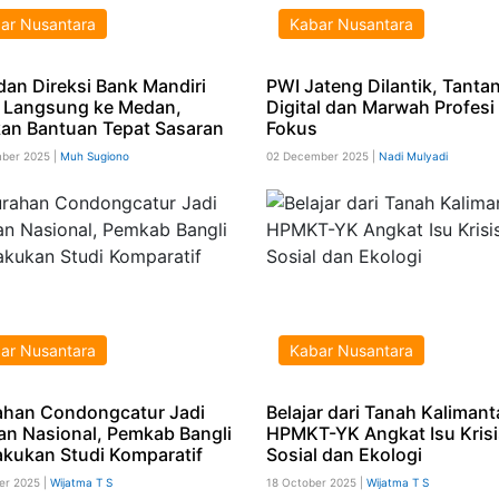
ar Nusantara
Kabar Nusantara
 dan Direksi Bank Mandiri
PWI Jateng Dilantik, Tanta
 Langsung ke Medan,
Digital dan Marwah Profesi
kan Bantuan Tepat Sasaran
Fokus
ber 2025 |
Muh Sugiono
02 December 2025 |
Nadi Mulyadi
ar Nusantara
Kabar Nusantara
ahan Condongcatur Jadi
Belajar dari Tanah Kalimant
an Nasional, Pemkab Bangli
HPMKT-YK Angkat Isu Krisi
Lakukan Studi Komparatif
Sosial dan Ekologi
er 2025 |
Wijatma T S
18 October 2025 |
Wijatma T S