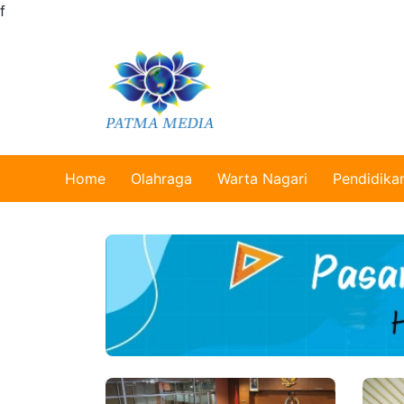
f
Home
Olahraga
Warta Nagari
Pendidika