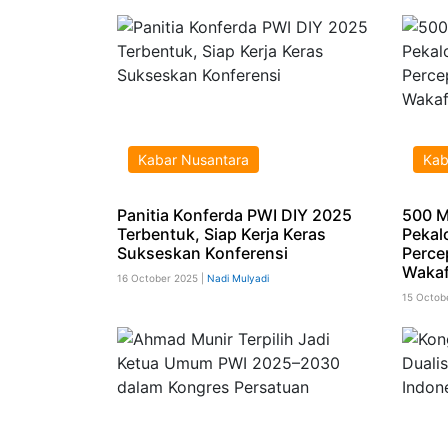
Kabar Nusantara
Kab
Panitia Konferda PWI DIY 2025
500 M
Terbentuk, Siap Kerja Keras
Pekal
Sukseskan Konferensi
Perce
Wakaf
16 October 2025 |
Nadi Mulyadi
15 Octob