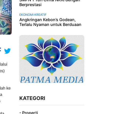
Berprestasi
EKONOMI KREATIF
Angkringan Kebon’s Godean,
Terlalu Nyaman untuk Berduaan
alui
os)
dah ke
ka
KATEGORI
s
- Properti
da,