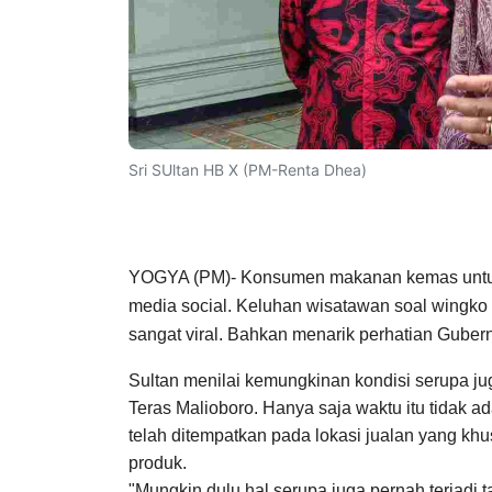
Sri SUltan HB X (PM-Renta Dhea)
YOGYA (PM)-
Konsumen makanan kemas untuk o
media social. Keluhan
wisatawan soal wingko 
sangat viral. Bahkan menarik perhatian
Gubern
Sultan menilai kemungkinan kondisi serupa ju
Teras Malioboro. Hanya saja waktu itu tidak 
telah ditempatkan pada lokasi jualan
yang khu
produk
.
"Mungkin dulu hal serupa juga pernah terjadi 