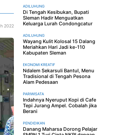
ADILUHUNG
Di Tengah Kesibukan, Bupati
Sleman Hadir Menguatkan
Keluarga Lurah Condongcatur
h 2022
ADILUHUNG
Wayang Kulit Kolosal 15 Dalang
Meriahkan Hari Jadi ke-110
Kabupaten Sleman
EKONOMI KREATIF
Ndalem Sekarsuli Bantul, Menu
Tradisional di Tengah Pesona
Alam Pedesaan
PARIWISATA
Indahnya Nyeruput Kopi di Cafe
Tepi Jurang Ampel. Cobalah jika
Berani
PENDIDIKAN
Danang Maharsa Dorong Pelajar
SMPN 1 Turi Cinta NKRI dengan