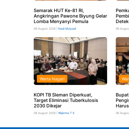
Semarak HUT Ke-81 RI,
Pemka
Angkringan Pawone Biyung Gelar
Pembi
Lomba Menyanyi Pemula
Detek
06 August 2026 |
Nadi Mulyadi
06 Augus
Warta Nagari
War
KOPI TB Sleman Diperkuat,
Bupat
Target Eliminasi Tuberkulosis
Pengi
2030 Dikejar
Harus
06 August 2026 |
Wijatma T S
06 Augus