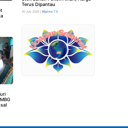
Terus Dipantau
et
30 July 2026 |
Wijatma T S
ka
uri
i MBG
sal