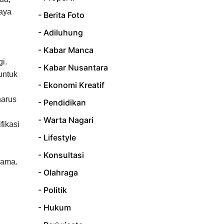
saya
- Berita Foto
i
- Adiluhung
- Kabar Manca
i.
- Kabar Nusantara
untuk
- Ekonomi Kreatif
harus
- Pendidikan
- Warta Nagari
fikasi
- Lifestyle
- Konsultasi
lama.
- Olahraga
- Politik
- Hukum