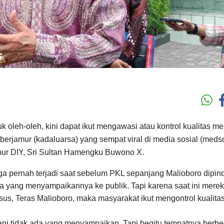
leh-oleh, kini dapat ikut mengawasi atau kontrol kualitas mel
berjamur (k
a
daluarsa) yang sempat viral di media sosial (
m
eds
ur DIY
,
Sri Sultan Hamengku Buwono X.‎
ga pernah terjadi saat sebelum PKL sepanjang Malioboro dipin
ada yang menyampaikannya ke publik. Tapi karena saat ini mere
sus, Te
ras Malioboro
, maka
masyarakat ikut mengontrol kualita
tapi tidak ada yang menyampaikan. Tapi ‎begitu tempatnya berbe