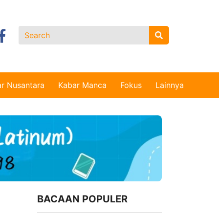
r Nusantara
Kabar Manca
Fokus
Lainnya
BACAAN POPULER