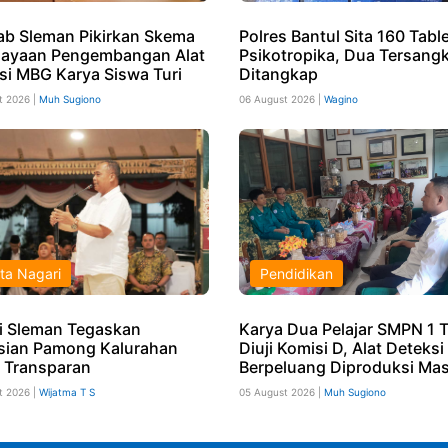
b Sleman Pikirkan Skema
Polres Bantul Sita 160 Tabl
ayaan Pengembangan Alat
Psikotropika, Dua Tersang
si MBG Karya Siswa Turi
Ditangkap
t 2026 |
Muh Sugiono
06 August 2026 |
Wagino
ta Nagari
Pendidikan
i Sleman Tegaskan
Karya Dua Pelajar SMPN 1 T
sian Pamong Kalurahan
Diuji Komisi D, Alat Deteks
 Transparan
Berpeluang Diproduksi Mas
t 2026 |
Wijatma T S
05 August 2026 |
Muh Sugiono