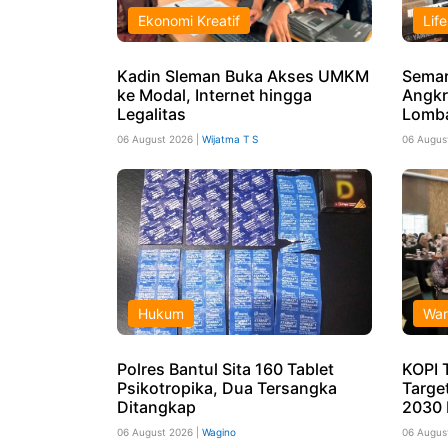
Ekonomi Kreatif
Life
Kadin Sleman Buka Akses UMKM
Semar
ke Modal, Internet hingga
Angkr
Legalitas
Lomba
06 August 2026 |
Wijatma T S
06 Augus
Hukum
War
Polres Bantul Sita 160 Tablet
KOPI 
Psikotropika, Dua Tersangka
Targe
Ditangkap
2030 
06 August 2026 |
Wagino
06 Augus