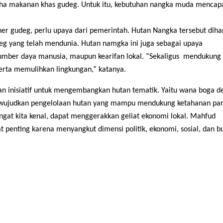
ha makanan khas gudeg. Untuk itu, kebutuhan nangka muda mencapa
ner gudeg, perlu upaya dari pemerintah. Hutan Nangka tersebut dih
eg yang telah mendunia. Hutan namgka ini juga
sebagai upaya
umber daya manusia, maupun kearifan lokal.
”Sekaligus
mendukung
serta memulihkan lingkungan
,” katanya
.
an inisiatif untuk mengembangkan hutan tematik. Yaitu wana boga 
m mewujudkan pengelolaan hutan yang mampu mendukung ketahanan pa
ngat kita kenal, dapat menggerakkan geliat ekonomi lokal.
Mahfud
penting karena menyangkut dimensi politik, ekonomi, sosial, dan b