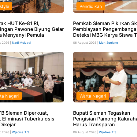
style
Pendidikan
ak HUT Ke-81 RI,
Pemkab Sleman Pikirkan S
ingan Pawone Biyung Gelar
Pembiayaan Pengembangan
 Menyanyi Pemula
Deteksi MBG Karya Siswa T
t 2026 |
Nadi Mulyadi
06 August 2026 |
Muh Sugiono
ta Nagari
Warta Nagari
TB Sleman Diperkuat,
Bupati Sleman Tegaskan
t Eliminasi Tuberkulosis
Pengisian Pamong Kalurah
Dikejar
Harus Transparan
t 2026 |
Wijatma T S
06 August 2026 |
Wijatma T S