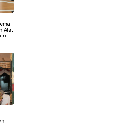
kema
 Alat
uri
an