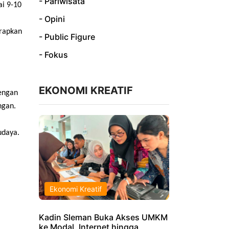
- Pariwisata
i 9-10
- Opini
arapkan
- Public Figure
- Fokus
EKONOMI KREATIF
dengan
ngan.
udaya.
Ekonomi Kreatif
Kadin Sleman Buka Akses UMKM
ke Modal, Internet hingga