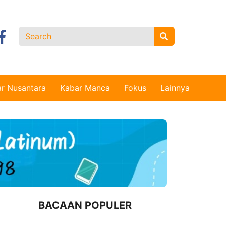
r Nusantara
Kabar Manca
Fokus
Lainnya
,
BACAAN POPULER