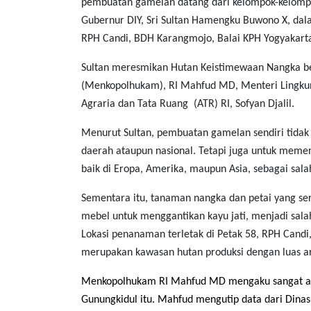
pembuatan gamelan datang dari kelompok-kelompok
Gubernur DIY, Sri Sultan Hamengku Buwono X, da
RPH Candi, BDH Karangmojo, Balai KPH Yogyakarta,
Sultan meresmikan Hutan Keistimewaan Nangka be
(Menkopolhukam), RI Mahfud MD, Menteri Lingkung
Agraria dan Tata Ruang (ATR) RI, Sofyan Djalil.
Menurut Sultan, ‎pembuatan gamelan sendiri tidak
daerah ataupun nasional. Tetapi juga untuk memen
baik di Eropa, Amerika, maupun Asia, sebagai sala
Sementara itu, tanaman nangka dan petai yang seri
mebel untuk menggantikan kayu jati, menjadi salah
Lokasi penanaman terletak di Petak 58, RPH Candi
merupakan kawasan hutan produksi dengan luas ar
Menkopolhukam RI Mahfud MD
mengaku sangat ap
Gunungkidul
itu. Mahfud mengutip data dari
Dinas