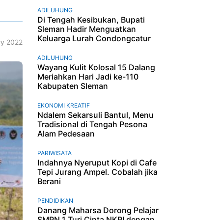
ADILUHUNG
Di Tengah Kesibukan, Bupati
Sleman Hadir Menguatkan
Keluarga Lurah Condongcatur
ry 2022
ADILUHUNG
Wayang Kulit Kolosal 15 Dalang
Meriahkan Hari Jadi ke-110
Kabupaten Sleman
EKONOMI KREATIF
Ndalem Sekarsuli Bantul, Menu
Tradisional di Tengah Pesona
Alam Pedesaan
PARIWISATA
Indahnya Nyeruput Kopi di Cafe
Tepi Jurang Ampel. Cobalah jika
Berani
PENDIDIKAN
Danang Maharsa Dorong Pelajar
SMPN 1 Turi Cinta NKRI dengan