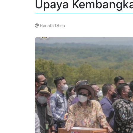
Upaya Kembangka
Renata Dhea
.