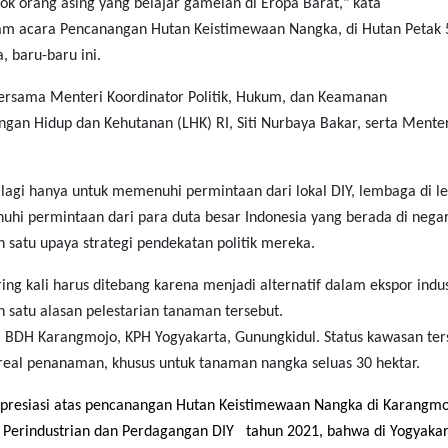
 orang asing yang belajar gamelan di Eropa Barat," kata
lam acara Pencanangan Hutan Keistimewaan Nangka, di Hutan Petak 
 baru-baru ini.
rsama Menteri Koordinator Politik, Hukum, dan Keamanan
an Hidup dan Kehutanan (LHK) RI, Siti Nurbaya Bakar, serta Mente
 lagi hanya untuk memenuhi permintaan dari lokal DIY, lembaga di le
uhi permintaan dari para duta besar Indonesia yang berada di negar
h satu upaya strategi pendekatan politik mereka.
ng kali harus ditebang karena menjadi alternatif dalam ekspor indus
 satu alasan pelestarian tanaman tersebut.
, BDH Karangmojo, KPH Yogyakarta, Gunungkidul. Status kawasan ter
eal penanaman, khusus untuk tanaman nangka seluas 30 hektar.
resiasi atas
pencanangan Hutan Keistimewaan Nangka di Karangmo
 Perindustrian dan Perdagangan DIY tahun 2021, bahwa di Yogyakar