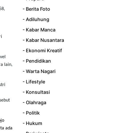
- Berita Foto
58,
- Adiluhung
- Kabar Manca
ri
- Kabar Nusantara
- Ekonomi Kreatif
vel
- Pendidikan
a lain,
- Warta Nagari
- Lifestyle
tri
- Konsultasi
sebut
- Olahraga
- Politik
jo
- Hukum
ta ada