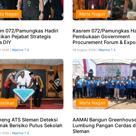
ta Nagari
Warta Nagari
m 072/Pamungkas Hadiri
Kasrem 072/Pamungkas Ha
ikan Pejabat Strategis
Pembukaan Government
a DIY
Procurement Forum & Expo
t 2026 |
Wijatma T S
05 August 2026 |
Wijatma T S
didikan
Warta Nagari
eng ATS Sleman Deteksi
AAMAI Bangun Greenhouse
Anak Berisiko Putus Sekolah
Lumbung Pangan Cerdas d
Sleman
t 2026 |
Wijatma T S