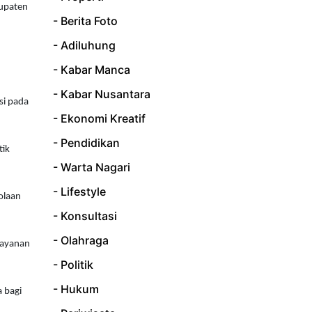
bupaten
- Berita Foto
- Adiluhung
- Kabar Manca
- Kabar Nusantara
si pada
- Ekonomi Kreatif
- Pendidikan
tik
- Warta Nagari
- Lifestyle
olaan
- Konsultasi
- Olahraga
layanan
- Politik
- Hukum
 bagi