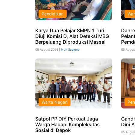
Pendidikan
War
Karya Dua Pelajar SMPN 1 Turi
Danre
Diuji Komisi D, Alat Deteksi MBG
Pelant
Berpeluang Diproduksi Massal
Pemd
05 August 2026 |
Muh Sugiono
05 Augus
Warta Nagari
Pen
Satpol PP DIY Perkuat Jaga
Gandh
Warga Hadapi Kompleksitas
Dini 
Sosial di Depok
05 Augus