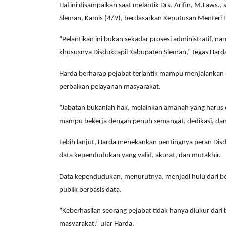
Hal ini disampaikan saat melantik Drs. Arifin, M.Laws.
Sleman, Kamis (4/9), berdasarkan Keputusan Menteri
“Pelantikan ini bukan sekadar prosesi administratif, 
khususnya Disdukcapil Kabupaten Sleman,” tegas Hard
Harda berharap pejabat terlantik mampu menjalankan 
perbaikan pelayanan masyarakat.
“Jabatan bukanlah hak, melainkan amanah yang harus d
mampu bekerja dengan penuh semangat, dedikasi, dan
Lebih lanjut, Harda menekankan pentingnya peran Di
data kependudukan yang valid, akurat, dan mutakhir.
Data kependudukan, menurutnya, menjadi hulu dari ber
publik berbasis data.
“Keberhasilan seorang pejabat tidak hanya diukur dari
masyarakat,” ujar Harda.