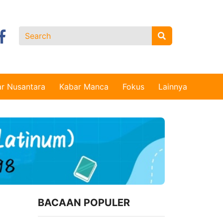
r Nusantara
Kabar Manca
Fokus
Lainnya
BACAAN POPULER