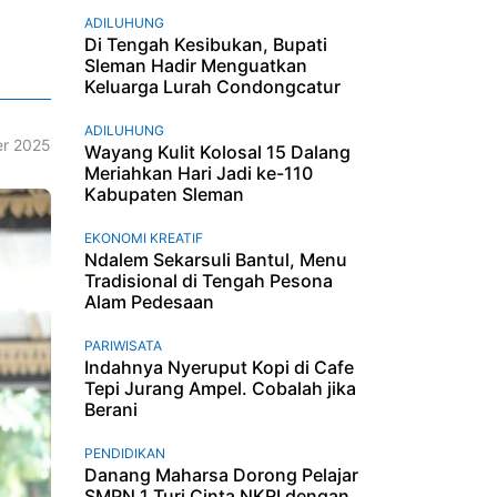
ADILUHUNG
Di Tengah Kesibukan, Bupati
Sleman Hadir Menguatkan
Keluarga Lurah Condongcatur
ADILUHUNG
r 2025
Wayang Kulit Kolosal 15 Dalang
Meriahkan Hari Jadi ke-110
Kabupaten Sleman
EKONOMI KREATIF
Ndalem Sekarsuli Bantul, Menu
Tradisional di Tengah Pesona
Alam Pedesaan
PARIWISATA
Indahnya Nyeruput Kopi di Cafe
Tepi Jurang Ampel. Cobalah jika
Berani
PENDIDIKAN
Danang Maharsa Dorong Pelajar
SMPN 1 Turi Cinta NKRI dengan