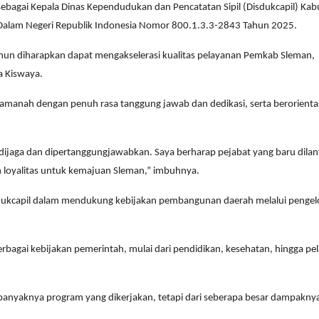
, sebagai Kepala Dinas Kependudukan dan Pencatatan Sipil (Disdukcapil) Ka
 Dalam Negeri Republik Indonesia Nomor 800.1.3.3-2843 Tahun 2025.
namun diharapkan dapat mengakselerasi kualitas pelayanan Pemkab Sleman,
a Kiswaya.
amanah dengan penuh rasa tanggung jawab dan dedikasi, serta berorienta
ijaga dan dipertanggungjawabkan. Saya berharap pejabat yang baru dilan
 loyalitas untuk kemajuan Sleman,” imbuhnya.
sdukcapil dalam mendukung kebijakan pembangunan daerah melalui pengel
bagai kebijakan pemerintah, mulai dari pendidikan, kesehatan, hingga pe
 banyaknya program yang dikerjakan, tetapi dari seberapa besar dampaknya