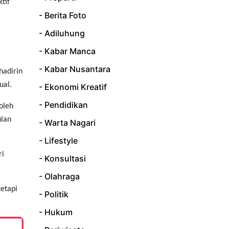
tif
- Berita Foto
- Adiluhung
- Kabar Manca
- Kabar Nusantara
hadirin
ual.
- Ekonomi Kreatif
- Pendidikan
oleh
ulan
- Warta Nagari
- Lifestyle
ri
- Konsultasi
- Olahraga
tetapi
- Politik
- Hukum