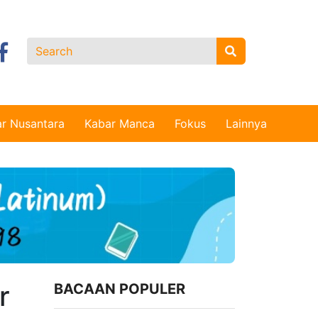
r Nusantara
Kabar Manca
Fokus
Lainnya
r
BACAAN POPULER