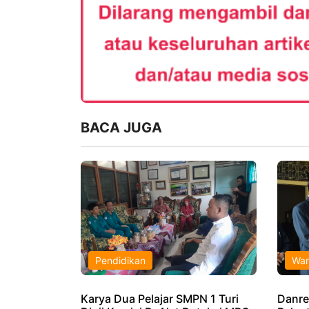
BACA JUGA
Pendidikan
War
Karya Dua Pelajar SMPN 1 Turi
Danre