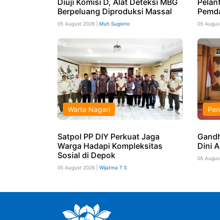
Diuji Komisi D, Alat Deteksi MBG
Pelant
Berpeluang Diproduksi Massal
Pemd
05 August 2026 |
Muh Sugiono
05 Augus
Warta Nagari
Pen
Satpol PP DIY Perkuat Jaga
Gandh
Warga Hadapi Kompleksitas
Dini 
Sosial di Depok
05 Augus
05 August 2026 |
Wijatma T S