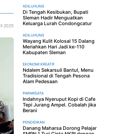
ADILUHUNG
Di Tengah Kesibukan, Bupati
Sleman Hadir Menguatkan
Keluarga Lurah Condongcatur
il 2025
ADILUHUNG
Wayang Kulit Kolosal 15 Dalang
Meriahkan Hari Jadi ke-110
Kabupaten Sleman
EKONOMI KREATIF
Ndalem Sekarsuli Bantul, Menu
Tradisional di Tengah Pesona
Alam Pedesaan
PARIWISATA
Indahnya Nyeruput Kopi di Cafe
Tepi Jurang Ampel. Cobalah jika
Berani
PENDIDIKAN
Danang Maharsa Dorong Pelajar
SMPN 1 Turi Cinta NKRI dengan