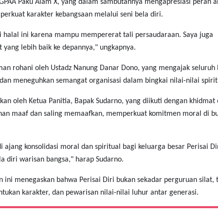
 KGPAA Paku Alam X, yang dalam sambutannya mengapresiasi peran ak
erkuat karakter kebangsaan melalui seni bela diri.
bi halal ini karena mampu mempererat tali persaudaraan. Saya juga
 yang lebih baik ke depannya," ungkapnya.
iraman rohani oleh Ustadz Nanung Danar Dono, yang mengajak seluruh 
n meneguhkan semangat organisasi dalam bingkai nilai-nilai spirit
kan oleh Ketua Panitia, Bapak Sudarno, yang diikuti dengan khidmat 
honan maaf dan saling memaafkan, memperkuat komitmen moral di b
jang konsolidasi moral dan spiritual bagi keluarga besar Perisai Di
 diri warisan bangsa," harap Sudarno.
 ini menegaskan bahwa Perisai Diri bukan sekadar perguruan silat, 
ukan karakter, dan pewarisan nilai-nilai luhur antar generasi.