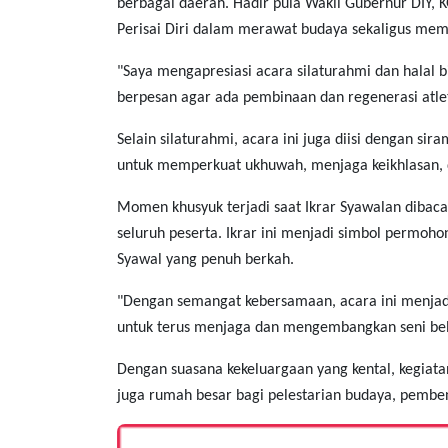
berbagai daerah. Hadir pula Wakil Gubernur DIY,
Perisai Diri dalam merawat budaya sekaligus memp
"Saya mengapresiasi acara silaturahmi dan halal 
berpesan agar ada pembinaan dan regenerasi atlet
Selain silaturahmi, acara ini juga diisi dengan s
untuk memperkuat ukhuwah, menjaga keikhlasan, da
Momen khusyuk terjadi saat Ikrar Syawalan dibaca
seluruh peserta. Ikrar ini menjadi simbol permo
Syawal yang penuh berkah.
"Dengan semangat kebersamaan, acara ini menjadi a
untuk terus menjaga dan mengembangkan seni bela
Dengan suasana kekeluargaan yang kental, kegiatan
juga rumah besar bagi pelestarian budaya, pembent