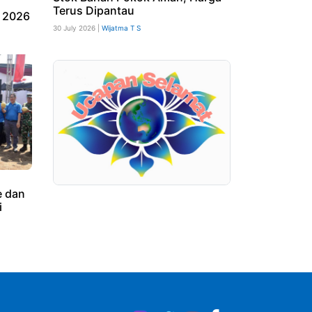
Terus Dipantau
 2026
30 July 2026 |
Wijatma T S
 dan
i