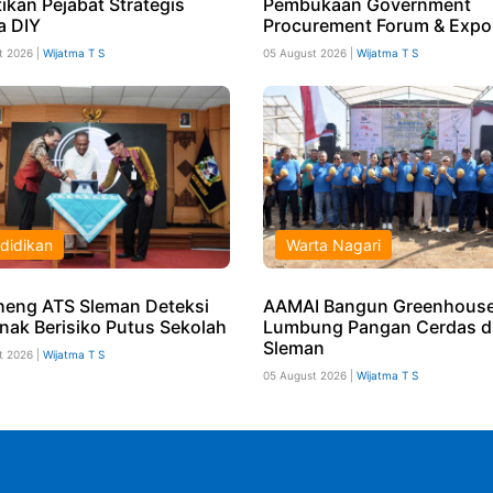
ikan Pejabat Strategis
Pembukaan Government
a DIY
Procurement Forum & Expo
t 2026 |
Wijatma T S
05 August 2026 |
Wijatma T S
didikan
Warta Nagari
eng ATS Sleman Deteksi
AAMAI Bangun Greenhouse
Anak Berisiko Putus Sekolah
Lumbung Pangan Cerdas d
Sleman
t 2026 |
Wijatma T S
05 August 2026 |
Wijatma T S