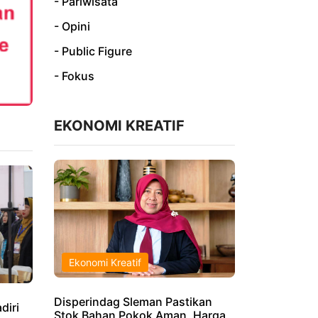
- Pariwisata
- Opini
- Public Figure
- Fokus
EKONOMI KREATIF
Ekonomi Kreatif
Disperindag Sleman Pastikan
diri
Stok Bahan Pokok Aman, Harga