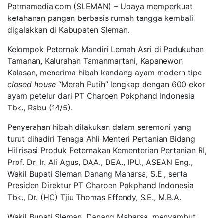
Patmamedia.com (SLEMAN) – Upaya memperkuat
ketahanan pangan berbasis rumah tangga kembali
digalakkan di Kabupaten Sleman.
Kelompok Peternak Mandiri Lemah Asri di Padukuhan
Tamanan, Kalurahan Tamanmartani, Kapanewon
Kalasan, menerima hibah kandang ayam modern tipe
closed
house
“Merah Putih” lengkap dengan 600 ekor
ayam petelur dari PT Charoen Pokphand Indonesia
Tbk., Rabu (14/5).
Penyerahan hibah dilakukan dalam seremoni yang
turut dihadiri Tenaga Ahli Menteri Pertanian Bidang
Hilirisasi Produk Peternakan Kementerian Pertanian RI,
Prof. Dr. Ir. Ali Agus, DAA., DEA., IPU., ASEAN Eng.,
Wakil Bupati Sleman Danang Maharsa, S.E., serta
Presiden Direktur PT Charoen Pokphand Indonesia
Tbk., Dr. (HC) Tjiu Thomas Effendy, S.E., M.B.A.
Wakil Bupati Sleman, Danang Maharsa, menyambut