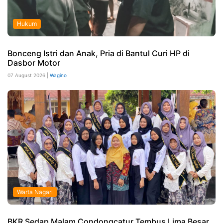
Hukum
Bonceng Istri dan Anak, Pria di Bantul Curi HP di
Dasbor Motor
07 August 2026 |
Wagino
Warta Nagari
BKR Sedap Malam Condongcatur Tembus Lima Besar