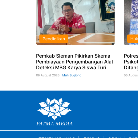
Pendidikan
Hu
Pemkab Sleman Pikirkan Skema
Polres
Pembiayaan Pengembangan Alat
Psiko
Deteksi MBG Karya Siswa Turi
Ditan
06 August 2026 |
Muh Sugiono
06 Augus