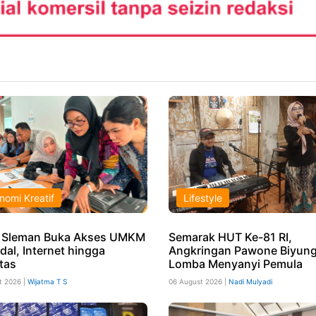
nomi Kreatif
Lifestyle
 Sleman Buka Akses UMKM
Semarak HUT Ke-81 RI,
dal, Internet hingga
Angkringan Pawone Biyung
tas
Lomba Menyanyi Pemula
t 2026 |
Wijatma T S
06 August 2026 |
Nadi Mulyadi