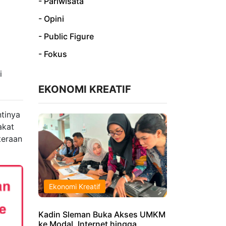
- Pariwisata
- Opini
- Public Figure
- Fokus
i
EKONOMI KREATIF
tinya
akat
teraan
Ekonomi Kreatif
Kadin Sleman Buka Akses UMKM
ke Modal, Internet hingga