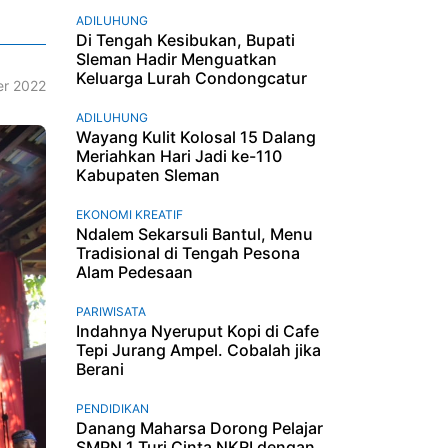
ADILUHUNG
Di Tengah Kesibukan, Bupati
Sleman Hadir Menguatkan
Keluarga Lurah Condongcatur
r 2022
ADILUHUNG
Wayang Kulit Kolosal 15 Dalang
Meriahkan Hari Jadi ke-110
Kabupaten Sleman
EKONOMI KREATIF
Ndalem Sekarsuli Bantul, Menu
Tradisional di Tengah Pesona
Alam Pedesaan
PARIWISATA
Indahnya Nyeruput Kopi di Cafe
Tepi Jurang Ampel. Cobalah jika
Berani
PENDIDIKAN
Danang Maharsa Dorong Pelajar
SMPN 1 Turi Cinta NKRI dengan