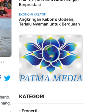
Berprestasi
EKONOMI KREATIF
Angkringan Kebon’s Godean,
Terlalu Nyaman untuk Berduaan
kaan
KATEGORI
harjo,
onang.
- Properti