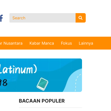
r Nusantara
Kabar Manca
Fokus
Lainnya
BACAAN POPULER