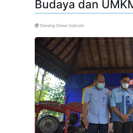
Budaya dan UMKM
Danang Dewo Subroto
.