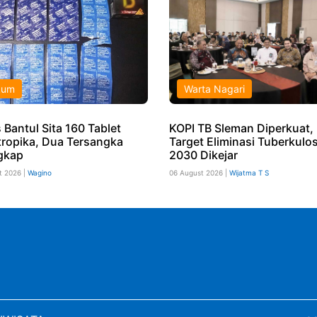
kum
Warta Nagari
 Bantul Sita 160 Tablet
KOPI TB Sleman Diperkuat,
tropika, Dua Tersangka
Target Eliminasi Tuberkulos
gkap
2030 Dikejar
t 2026 |
Wagino
06 August 2026 |
Wijatma T S