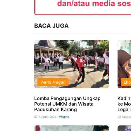
BACA JUGA
Warta Nagari
Eko
Lomba Pengagungan Ungkap
Kadin
Potensi UMKM dan Wisata
ke Mo
Padukuhan Karang
Legali
07 August 2026 |
Wagino
06 Augus