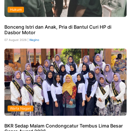
Hukum
Bonceng Istri dan Anak, Pria di Bantul Curi HP di
Dasbor Motor
07 August 2026 |
Wagino
Warta Nagari
BKR Sedap Malam Condongcatur Tembus Lima Besar