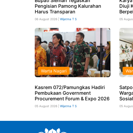
Bupati Sleman Tegaskan
Karya
Pengisian Pamong Kalurahan
Diuji 
Harus Transparan
Berpe
06 August 2026 |
Wijatma T S
05 Augus
Warta Nagari
War
Kasrem 072/Pamungkas Hadiri
Satpo
Pembukaan Government
Warga
Procurement Forum & Expo 2026
Sosia
05 August 2026 |
Wijatma T S
05 Augus