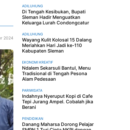
ADILUHUNG
Di Tengah Kesibukan, Bupati
Sleman Hadir Menguatkan
Keluarga Lurah Condongcatur
ADILUHUNG
r 2024
Wayang Kulit Kolosal 15 Dalang
Meriahkan Hari Jadi ke-110
Kabupaten Sleman
EKONOMI KREATIF
Ndalem Sekarsuli Bantul, Menu
Tradisional di Tengah Pesona
Alam Pedesaan
PARIWISATA
Indahnya Nyeruput Kopi di Cafe
Tepi Jurang Ampel. Cobalah jika
Berani
PENDIDIKAN
Danang Maharsa Dorong Pelajar
SMPN 1 Turi Cinta NKRI dengan