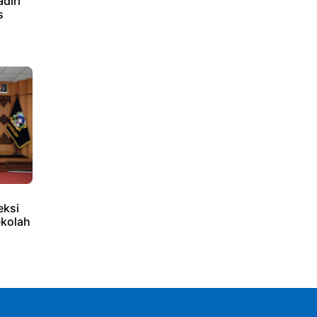
diri
s
eksi
ekolah