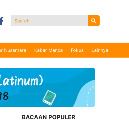
r Nusantara
Kabar Manca
Fokus
Lainnya
BACAAN POPULER