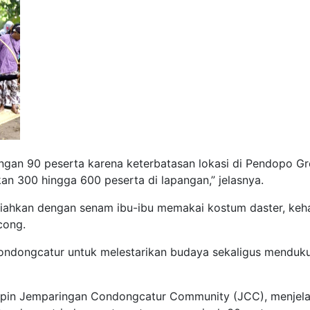
ngan 90 peserta karena keterbatasan lokasi di Pendopo G
an 300 hingga 600 peserta di lapangan,” jelasnya.
riahkan dengan senam ibu-ibu memakai kostum daster, keh
cong.
Condongcatur untuk melestarikan budaya sekaligus menduk
impin Jemparingan Condongcatur Community (JCC), menjel