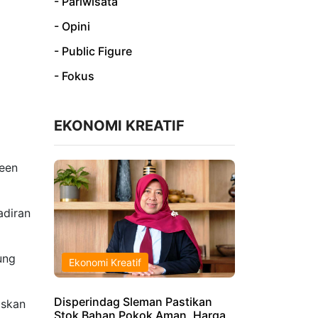
- Pariwisata
- Opini
- Public Figure
- Fokus
EKONOMI KREATIF
reen
adiran
ung
Ekonomi Kreatif
Disperindag Sleman Pastikan
askan
Stok Bahan Pokok Aman, Harga