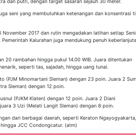
tra dan putri, dengan target sasaran sejauh 30 meter.
 juga seni yang membutuhkan ketenangan dan konsentrasi ti
6 November 2017 dan rutin mengadakan latihan setiap Seni
 Pemerintah Kalurahan juga mendukung penuh keberlanjut
an 20 rambahan hingga pukul 14.00 WIB. Juara ditentukan
enarik, seperti tas, sajadah, hingga uang tunai.
rto (PJM Minomartani Sleman) dengan 23 poin. Juara 2 Su
atra Sleman) dengan 12 poin.
usnul (PJKM Klaten) dengan 12 poin. Juara 2 Diani
juara 3 Uzi (Melati Langit Sleman) dengan 8 poin.
ingan dari berbagai daerah, seperti Keraton Ngayogyakarta
t, hingga JCC Condongcatur. (atm)