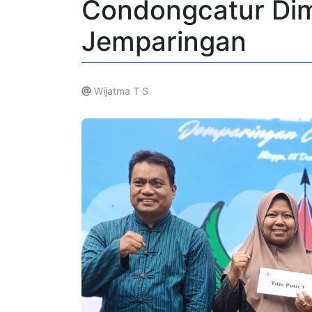
Condongcatur Dim
Jemparingan
Wijatma T S
.