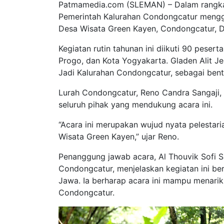
Patmamedia.com (SLEMAN) – Dalam rangka 
Pemerintah Kalurahan Condongcatur menggel
Desa Wisata Green Kayen, Condongcatur, 
Kegiatan rutin tahunan ini diikuti 90 peser
Progo, dan Kota Yogyakarta. Gladen Alit J
Jadi Kalurahan Condongcatur, sebagai bent
Lurah Condongcatur, Reno Candra Sangaji, 
seluruh pihak yang mendukung acara ini.
“Acara ini merupakan wujud nyata pelest
Wisata Green Kayen,” ujar Reno.
Penanggung jawab acara, Al Thouvik Sofi 
Condongcatur, menjelaskan kegiatan ini be
Jawa. Ia berharap acara ini mampu menarik
Condongcatur.