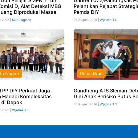
 Dua Pelajar SMPN 1 Turi
Danrem 072/Pamungkas Ha
Komisi D, Alat Deteksi MBG
Pelantikan Pejabat Strategi
luang Diproduksi Massal
Pemda DIY
t 2026 |
Muh Sugiono
05 August 2026 |
Wijatma T S
ta Nagari
Pendidikan
l PP DIY Perkuat Jaga
Gandheng ATS Sleman Det
 Hadapi Kompleksitas
Dini Anak Berisiko Putus S
l di Depok
05 August 2026 |
Wijatma T S
t 2026 |
Wijatma T S