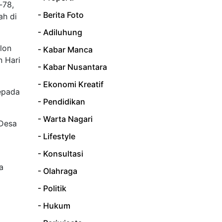
-78,
- Berita Foto
ah di
- Adiluhung
ulon
- Kabar Manca
n Hari
- Kabar Nusantara
- Ekonomi Kreatif
epada
- Pendidikan
- Warta Nagari
 Desa
- Lifestyle
- Konsultasi
a
- Olahraga
- Politik
- Hukum