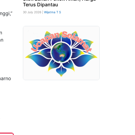
Terus Dipantau
nggi,”
30 July 2026 |
Wijatma T S
n
an
marno
,