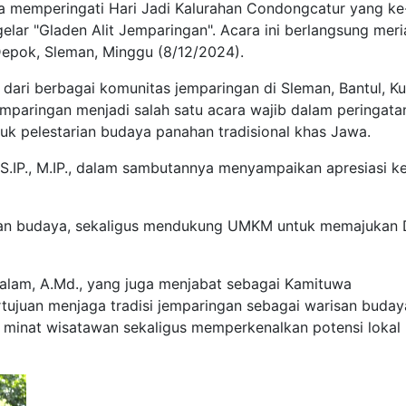
memperingati Hari Jadi Kalurahan Condongcatur yang ke
ar "Gladen Alit Jemparingan". Acara ini berlangsung meri
Depok, Sleman, Minggu (8/12/2024).
ta dari berbagai komunitas jemparingan di Sleman, Bantul, K
emparingan menjadi salah satu acara wajib dalam peringata
uk pelestarian budaya panahan tradisional khas Jawa.
S.IP., M.IP., dalam sambutannya menyampaikan apresiasi k
arian budaya, sekaligus mendukung UMKM untuk memajukan
Salam, A.Md., yang juga menjabat sebagai Kamituwa
rtujuan menjaga tradisi jemparingan sebagai warisan buday
 minat wisatawan sekaligus memperkenalkan potensi lokal