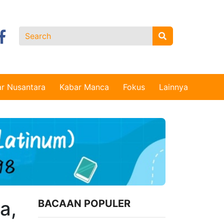
r Nusantara
Kabar Manca
Fokus
Lainnya
a,
BACAAN POPULER