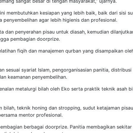
mang sangat besar di tengah masyarakat,” ujarnya.
ni membutuhkan kesiapan yang lebih baik, baik dari sisi s
a penyembelihan agar lebih higienis dan profesional.
rta dan penyerahan pisau untuk diasah, kemudian dilanjutka
ingga pembagian doorprize.
latihan fiqih dan manajemen qurban yang disampaikan ole
 sesuai syariat Islam, pengorganisasian panitia, distribusi
 dan keamanan penyembelihan.
nalan metalurgi bilah oleh Eko serta praktik teknik asah bi
 bilah, teknik honing dan stropping, sudut ketajaman pisau
bersama mentor profesional.
embagian berbagai doorprize. Panitia membagikan sekitar