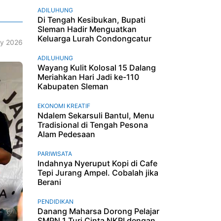
ADILUHUNG
Di Tengah Kesibukan, Bupati
Sleman Hadir Menguatkan
Keluarga Lurah Condongcatur
y 2026
ADILUHUNG
Wayang Kulit Kolosal 15 Dalang
Meriahkan Hari Jadi ke-110
Kabupaten Sleman
EKONOMI KREATIF
Ndalem Sekarsuli Bantul, Menu
Tradisional di Tengah Pesona
Alam Pedesaan
PARIWISATA
Indahnya Nyeruput Kopi di Cafe
Tepi Jurang Ampel. Cobalah jika
Berani
PENDIDIKAN
Danang Maharsa Dorong Pelajar
SMPN 1 Turi Cinta NKRI dengan