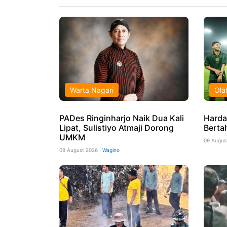
Warta Nagari
Ola
PADes Ringinharjo Naik Dua Kali
Harda
Lipat, Sulistiyo Atmaji Dorong
Berta
UMKM
09 Augus
09 August 2026 |
Wagino