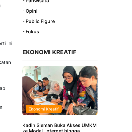
- Pariwisata
i
- Opini
- Public Figure
- Fokus
ti ini
EKONOMI KREATIF
katan
a
dap
am
Ekonomi Kreatif
Kadin Sleman Buka Akses UMKM
ke Modal, Internet hingga