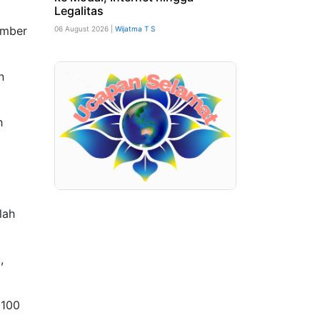
Legalitas
umber
06 August 2026 |
Wijatma T S
n
h
lah
,
 100