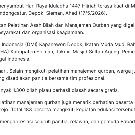
ambut Hari Raya Iduladha 1447 Hijriah terasa kuat di M
ndongcatur, Depok, Sleman, Ahad (17/5/2026).
tan Pelatihan Asah Bilah dan Manajemen Qurban yang digel
asyarakat dan organisasi keagamaan.
d Indonesia (DMI) Kapanewon Depok, Ikatan Muda Mudi Ba
EHA) Kabupaten Sleman, Takmir Masjid Sultan Agung, Peme
al Indonesia.
hari. Selain mengikuti pelatihan manajemen qurban, warga j
ng disediakan panitia bersama tim profesional.
yak 1.300 bilah pisau berhasil diasah secara gratis.
elatihan manajemen qurban juga menarik perhatian peserta 
ejo. Total 183 peserta mengikuti kegiatan edukasi tersebut
mengapresiasi seluruh panitia, relawan, dan pemuda Baba
.