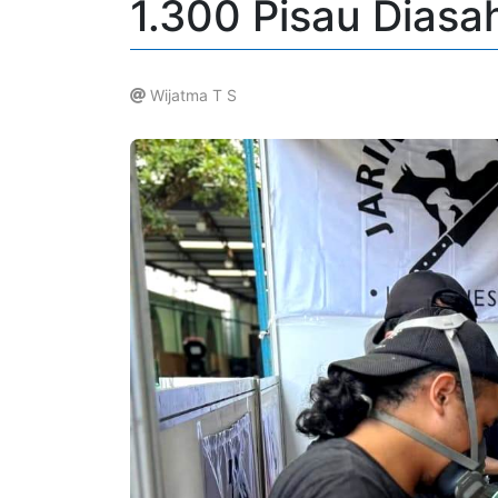
1.300 Pisau Diasah
Wijatma T S
.