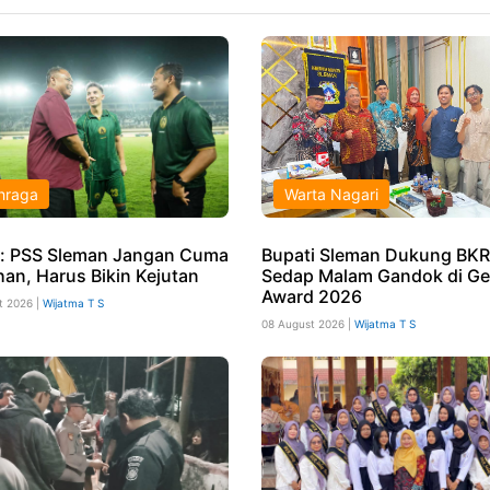
hraga
Warta Nagari
: PSS Sleman Jangan Cuma
Bupati Sleman Dukung BKR
han, Harus Bikin Kejutan
Sedap Malam Gandok di Ge
Award 2026
t 2026 |
Wijatma T S
08 August 2026 |
Wijatma T S