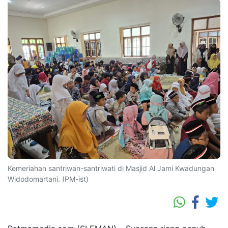
Kemeriahan santriwan-santriwati di Masjid Al Jami Kwadungan
Widodomartani. (PM-ist)