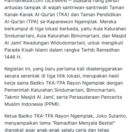
Patmamedia.com (SLEMAN) – Suasana riang penuh
antusias tampak di wajah santriwan-santriwati Taman
Kanak-Kanak Al-Qur’an (TKA) dan Taman Pendidikan
Al-Qur’an (TPA) se-Kapanewon Ngemplak. Mereka
berkumpul di tiga lokasi berbeda, yaitu Aula Kalurahan
Sindumartani, Aula Kalurahan Bimomartani, dan Masjid
Al Jami’ Kwadungan Widodomartani, untuk mengikuti
Parade Kisah Islami dalam rangka Tarhib Ramadhan
1446 H.
Kegiatan ini, yang baru pertama kali diselenggarakan
secara serentak di tiga titik lokasi, merupakan hasil
kerja sama Badko TKA-TPA Rayon Ngemplak dengan
Pemerintah Kalurahan Sindumartani, Bimomartani,
Takmir Masjid Al Jami’, serta Persaudaraan Pencerita
Muslim Indonesia (PPMI).
Ketua Badko TKA-TPA Rayon Ngemplak, Joko Sutanto,
menyampaikan tema "Ramadhan Menyala Bestie!"
diangkat agar anak-anak selalu ceria dan tetap