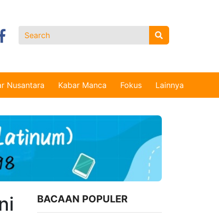
r Nusantara
Kabar Manca
Fokus
Lainnya
ni
BACAAN POPULER