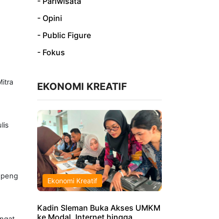
- Pariwisata
- Opini
- Public Figure
- Fokus
itra
EKONOMI KREATIF
lis
Topeng
Ekonomi Kreatif
Kadin Sleman Buka Akses UMKM
ke Modal, Internet hingga
angat