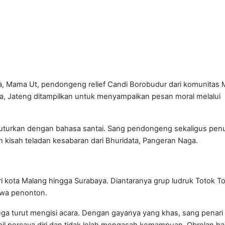
, Mama Ut, pendongeng relief Candi Borobudur dari komunitas M
a, Jateng ditampilkan untuk menyampaikan pesan moral melalui
tuturkan dengan bahasa santai. Sang pendongeng sekaligus penu
h kisah teladan kesabaran dari Bhuridata, Pangeran Naga.
ri kota Malang hingga Surabaya. Diantaranya grup ludruk Totok 
awa penonton.
uga turut mengisi acara. Dengan gayanya yang khas, sang penari
l percaya diri dan tidak lelah mengasah kemampuan. Obrolan h