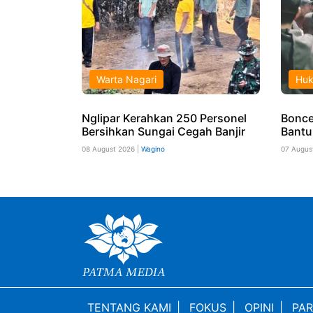
Warta Nagari
Hu
Nglipar Kerahkan 250 Personel
Boncen
Bersihkan Sungai Cegah Banjir
Bantu
08 August 2026 |
Wagino
07 Augus
TENTANG KAMI
|
FOKUS
|
OPINI
|
PAR