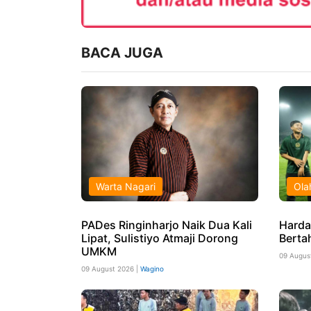
BACA JUGA
Warta Nagari
Ola
PADes Ringinharjo Naik Dua Kali
Harda
Lipat, Sulistiyo Atmaji Dorong
Berta
UMKM
09 Augus
09 August 2026 |
Wagino