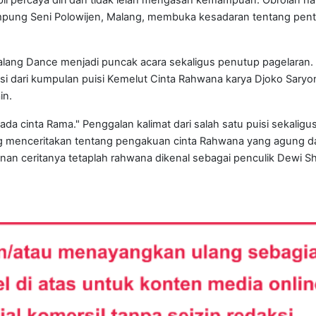
ampung Seni Polowijen, Malang, membuka kesadaran tentang pen
lang Dance menjadi puncak acara sekaligus penutup pagelaran. 
si dari kumpulan puisi Kemelut Cinta Rahwana karya Djoko Saryon
ain.
ada cinta Rama." Penggalan kalimat dari salah satu puisi sekaligu
g m
enceritakan tentang pengakuan cinta Rahwana yang agung d
nan ceritanya tetaplah rahwana dikenal sebagai penculik Dewi Sh