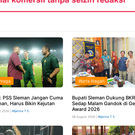
hraga
Warta Nagari
: PSS Sleman Jangan Cuma
Bupati Sleman Dukung BKR
han, Harus Bikin Kejutan
Sedap Malam Gandok di Ge
Award 2026
t 2026 |
Wijatma T S
08 August 2026 |
Wijatma T S