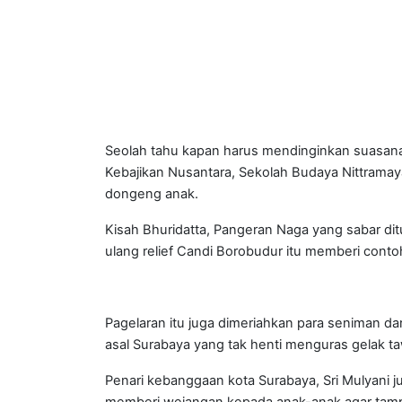
Seolah tahu kapan harus mendinginkan suasana
Kebajikan Nusantara, Sekolah Budaya Nittramay
dongeng anak.
Kisah Bhuridatta, Pangeran Naga yang sabar di
ulang relief Candi Borobudur itu memberi conto
Pagelaran itu juga dimeriahkan para seniman da
asal Surabaya yang tak henti menguras gelak t
Penari kebanggaan kota Surabaya, Sri Mulyani j
memberi wejangan kepada anak-anak agar tampi