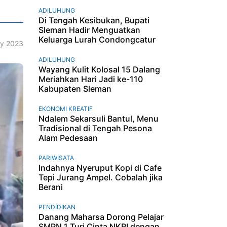
ADILUHUNG
Di Tengah Kesibukan, Bupati
Sleman Hadir Menguatkan
Keluarga Lurah Condongcatur
y 2023
ADILUHUNG
Wayang Kulit Kolosal 15 Dalang
Meriahkan Hari Jadi ke-110
Kabupaten Sleman
EKONOMI KREATIF
Ndalem Sekarsuli Bantul, Menu
Tradisional di Tengah Pesona
Alam Pedesaan
PARIWISATA
Indahnya Nyeruput Kopi di Cafe
Tepi Jurang Ampel. Cobalah jika
Berani
PENDIDIKAN
Danang Maharsa Dorong Pelajar
SMPN 1 Turi Cinta NKRI dengan