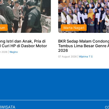
kum
Warta Nagari
g Istri dan Anak, Pria di
BKR Sedap Malam Condong
l Curi HP di Dasbor Motor
Tembus Lima Besar Genre 
2026
t 2026 |
Wagino
07 August 2026 |
Wijatma T S
IWISATA
CO