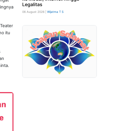
Legalitas
tingnya
06 August 2026 |
Wijatma T S
Teater
o itu
s
an
inta.