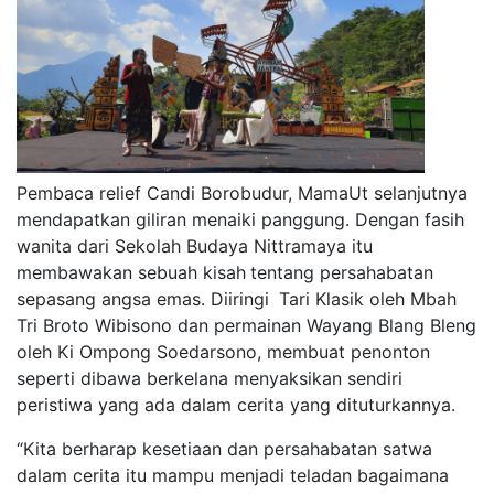
Pembaca relief Candi Borobudur, MamaUt selanjutnya
mendapatkan giliran menaiki panggung. Dengan fasih
wanita
dari Sekolah Budaya Nittramaya
itu
membawakan sebuah kisah
tentang
persahabatan
sepasang angsa emas
. D
iiringi
Tari Klasik oleh Mbah
Tri Broto Wibisono dan
permainan
Wayang Blang Bleng
oleh Ki Ompong Soedarsono
, membuat penonton
seperti dibawa berkelana menyaksikan sendiri
peristiwa yang ada dalam cerita yang dituturkannya.
“Kita berharap
kesetiaan dan persahabatan satwa
dalam cerita
itu mampu
menjadi teladan bagaimana