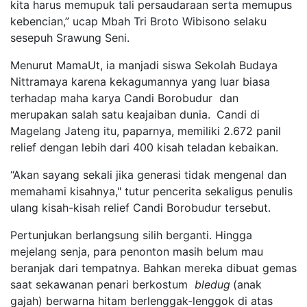
kita harus
memupuk tali persaudaraan serta memupus
kebencian
,” ucap
Mbah Tri Broto Wibisono
selaku
sesepuh Srawung Seni
.
Menurut MamaUt, ia manjadi siswa
Sekolah Budaya
Nittramaya
karena kekagumannya yang luar biasa
terhadap maha karya
Candi Borobudur
dan
merupakan salah satu keajaiban dunia.
Candi di
Magelang Jateng itu, paparnya,
memiliki 2.672 panil
relief dengan lebih dari
400
kisah teladan kebaikan.
“
Akan sayang sekali jika generasi tidak mengenal
dan
memahami
kisahnya
,
" tutur pencerita sekaligus penulis
ulang kisah-kisah relief Candi Borobudur
tersebut.
Pertunjukan berlangsung silih berganti. Hingga
me
jelang senja,
para
penonton
masih belum mau
beranjak dari tempatnya. Bahkan mereka
dibuat gemas
saat sekawanan
penari berkostum
bledu
g
(anak
gajah)
berwarna hitam berlenggak
-
lenggok di atas