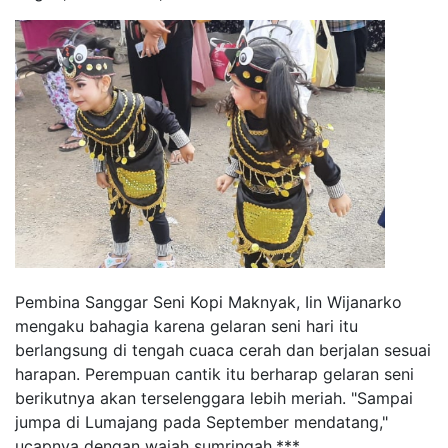
P
embina Sanggar Seni Kopi Maknyak
,
Iin Wijanarko
mengaku bahagia
karena
gelaran seni hari itu
ber
langsung
di tengah cuaca cerah dan berjalan sesuai
harapan. Perempuan cantik itu berharap gelaran seni
berikutnya akan
terselenggara
lebih meriah. "Sampai
jumpa di Lumajang pada September
mendatang,
"
u
capnya dengan wajah sumringah.
***